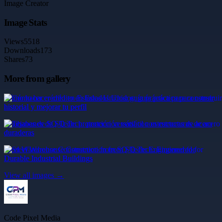
Image Creator
Image Stats
Views
5518
Downloads
173
Shares
73
More from gallery
Cómo hacer crédito en Estados Unidos: guía práctica para construir
historial y mejorar tu perfil
Tejabanes de SQ Tech: protección versátil con estructuras de acero
duraderas
Steel Warehouse Construction from SQ Tech: Engineered for
Durable Industrial Buildings
View all images →
Code Pixel Media