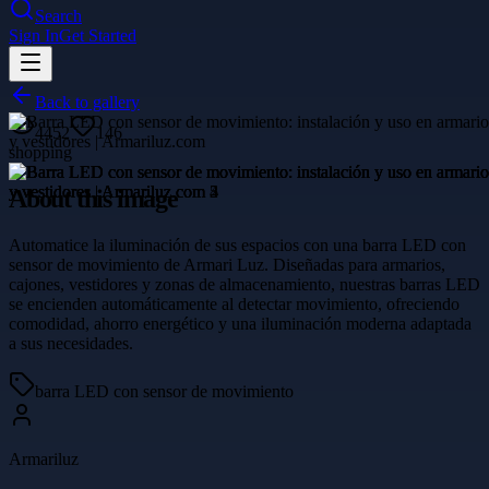
Search
Sign In
Get Started
Back to gallery
4452
146
shopping
About this image
Automatice la iluminación de sus espacios con una barra LED con
sensor de movimiento de Armari Luz. Diseñadas para armarios,
cajones, vestidores y zonas de almacenamiento, nuestras barras LED
se encienden automáticamente al detectar movimiento, ofreciendo
comodidad, ahorro energético y una iluminación moderna adaptada
a sus necesidades.
barra LED con sensor de movimiento
Armariluz