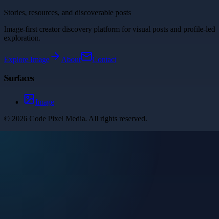
Stories, resources, and discoverable posts
Image-first creator discovery platform for visual posts and profile-led
exploration.
Explore
Image
About
Contact
Surfaces
Image
©
2026
Code Pixel Media
. All rights reserved.