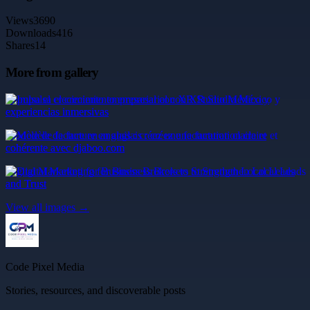
Views
3690
Downloads
416
Shares
14
More from gallery
Impulsa el crecimiento empresarial con XR Studio México y
experiencias inmersivas
Modèle de facture en anglais : créez une facturation claire et
cohérente avec djaboo.com
Digital Marketing for Business Brokers to Strengthen Local Leads
and Trust
View all images →
Code Pixel Media
Stories, resources, and discoverable posts