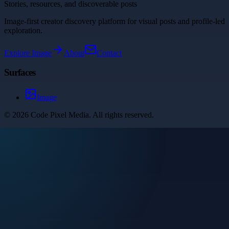
Stories, resources, and discoverable posts
Image-first creator discovery platform for visual posts and profile-led
exploration.
Explore
Image
About
Contact
Surfaces
Image
©
2026
Code Pixel Media
. All rights reserved.