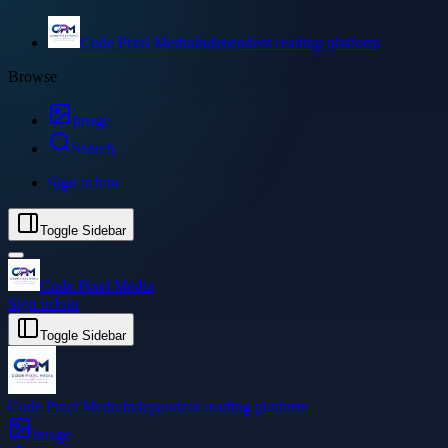
Code Pixel Media
Independent reading platform
Browse
Image
Search
Sign in
Join
Toggle Sidebar
Code Pixel Media
Sign in
Join
Toggle Sidebar
Code Pixel Media
Independent reading platform
Image