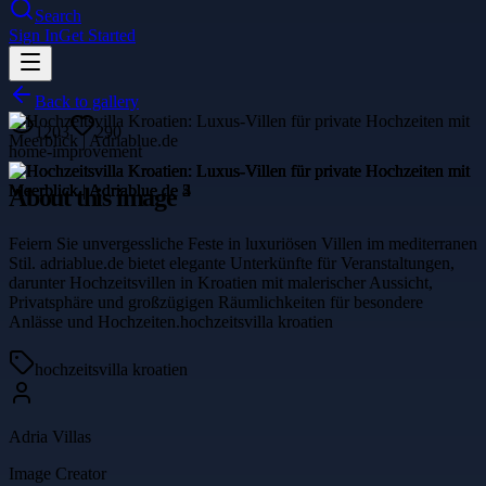
Search
Sign In
Get Started
Back to gallery
1203
290
home-improvement
About this image
Feiern Sie unvergessliche Feste in luxuriösen Villen im mediterranen
Stil. adriablue.de bietet elegante Unterkünfte für Veranstaltungen,
darunter Hochzeitsvillen in Kroatien mit malerischer Aussicht,
Privatsphäre und großzügigen Räumlichkeiten für besondere
Anlässe und Hochzeiten.hochzeitsvilla kroatien
hochzeitsvilla kroatien
Adria Villas
Image Creator