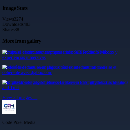
Image Stats
Views
3274
Downloads
483
Shares
38
More from gallery
Impulsa el crecimiento empresarial con XR Studio México y
experiencias inmersivas
Modèle de facture en anglais : créez une facturation claire et
cohérente avec djaboo.com
Digital Marketing for Business Brokers to Strengthen Local Leads
and Trust
View all images →
Code Pixel Media